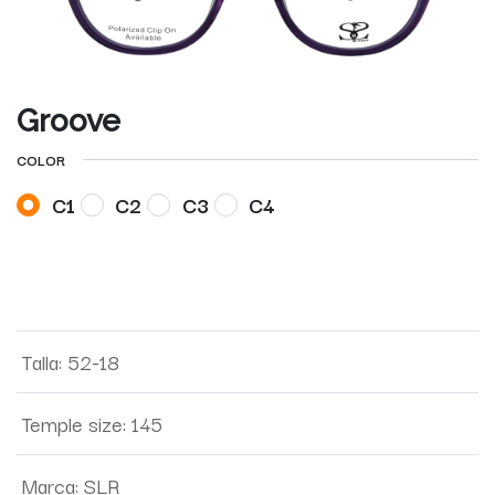
Groove
COLOR
C1
C2
C3
C4
Talla
:
52-18
Temple size
:
145
Marca
:
SLR