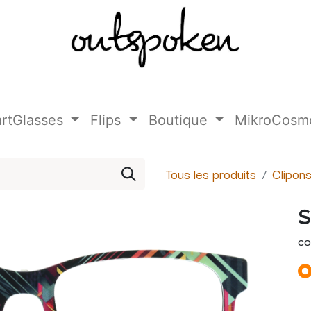
rtGlasses
Flips
Boutique
MikroCosm
Tous les produits
Clipon
S
CO