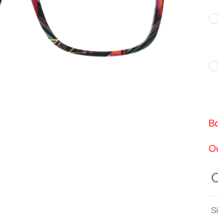
B
O
S