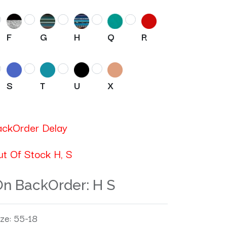
F
G
H
Q
R
S
T
U
X
ackOrder Delay
ut Of Stock H, S
On BackOrder:
H
S
ize
:
55-18