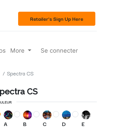
Retailer's Sign Up Here
os
More
Se connecter
s
Spectra CS
pectra CS
ULEUR
A
B
C
D
E