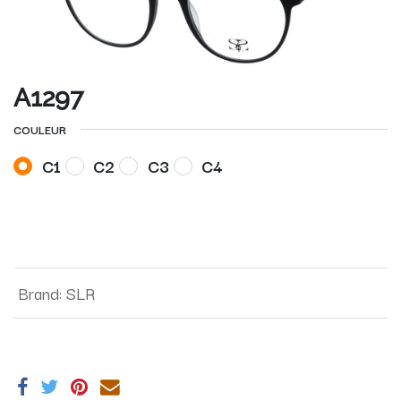
A1297
COULEUR
C1
C2
C3
C4
Brand
:
SLR