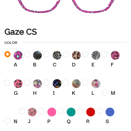
Gaze CS
COLOR
A
B
C
D
E
F
G
H
I
K
L
M
N
J
P
Q
R
S